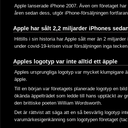
Apple lanserade iPhone 2007. Även om företaget har d
åren sedan dess, utgör iPhone-försäljningen fortfara
Apple har sålt 2,2 miljarder iPhones seda
Hittills i sin historia har Apple sålt mer än 2 miljar
under covid-19-krisen visar försäljningen inga tecken
Apples logotyp var inte alltid ett äpple
Apples ursprungliga logotyp var mycket klumpigare än
äpple.
Till en början var företagets planerade logotyp en b
ökända äppelträdet som ledde till hans upptäckt av g
den brittiske poeten William Wordsworth.
Det är rättvist att säga att en så besvärlig logotyp int
varumärkesigenkänning som logotypen företaget (tack 