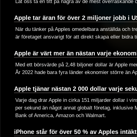
Låt oss ta en titt på några av de mest överraskande 
Apple tar äran för över 2 miljoner jobb i 
När du tänker på Apples omedelbara anställda och tre
är företaget ansvarigt för att direkt skapa eller bidra t
Apple är värt mer än nästan varje ekonomi
Med ett börsvärde på 2,48 biljoner dollar är Apple me
År 2022 hade bara fyra länder ekonomier större än A
Apple tjänar nästan 2 000 dollar varje se
Varje dag drar Apple in cirka 151 miljarder dollar i vi
per sekund än något annat globalt företag, inklusive
Bank of America, Amazon och Walmart.
iPhone står för över 50 % av Apples intäkt